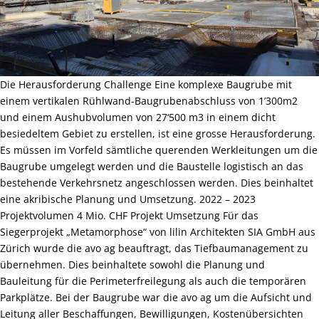
Die Herausforderung Challenge Eine komplexe Baugrube mit
einem vertikalen Rühlwand-Baugrubenabschluss von 1’300m2
und einem Aushubvolumen von 27‘500 m3 in einem dicht
besiedeltem Gebiet zu erstellen, ist eine grosse Herausforderung.
Es müssen im Vorfeld sämtliche querenden Werkleitungen um die
Baugrube umgelegt werden und die Baustelle logistisch an das
bestehende Verkehrsnetz angeschlossen werden. Dies beinhaltet
eine akribische Planung und Umsetzung. 2022 – 2023
Projektvolumen 4 Mio. CHF Projekt Umsetzung Für das
Siegerprojekt „Metamorphose“ von lilin Architekten SIA GmbH aus
Zürich wurde die avo ag beauftragt, das Tiefbaumanagement zu
übernehmen. Dies beinhaltete sowohl die Planung und
Bauleitung für die Perimeterfreilegung als auch die temporären
Parkplätze. Bei der Baugrube war die avo ag um die Aufsicht und
Leitung aller Beschaffungen, Bewilligungen, Kostenübersichten