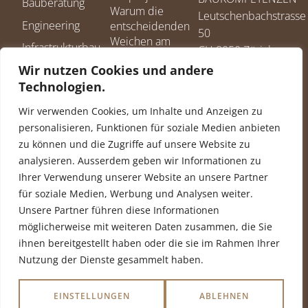
Bauberatung
Warum die
Leutschenbachstrasse
Engineering
entscheidenden
50
Weichen am
Infrastrukturbau
CH 8050 Zürich
Anfang gestellt
+41 58 255 05 70
Wir nutzen Cookies und andere
Projektentwicklung
werden
info@avoag.com
Technologien.
Lehrgerüstbau/Traggerüstbau
Nachhaltig bauen
ist ein «Must»
Siegel &
Wir verwenden Cookies, um Inhalte und Anzeigen zu
personalisieren, Funktionen für soziale Medien anbieten
Mit einer
Zertifizierungen
zu können und die Zugriffe auf unsere Website zu
professionellen
Zertifiziert nach
Bauleitung alles
analysieren. Ausserdem geben wir Informationen zu
ISO 9001
im Griff
Ihrer Verwendung unserer Website an unsere Partner
für soziale Medien, Werbung und Analysen weiter.
Wer ganzheitlich
Unsere Partner führen diese Informationen
bauen will,
möglicherweise mit weiteren Daten zusammen, die Sie
braucht klare
ihnen bereitgestellt haben oder die sie im Rahmen Ihrer
Ziele
Nutzung der Dienste gesammelt haben.
Folgen Sie uns
Impressum
Datenschutz
auf:
EINSTELLUNGEN
ABLEHNEN