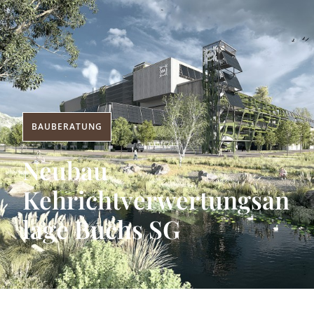
BAUBERATUNG
Neubau
Kehrichtverwertungsan
lage Buchs SG