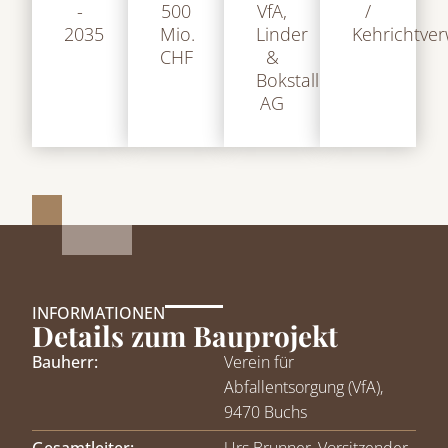
-
500
VfA,
/
2035
Mio.
Linder
Kehrichtve
CHF
&
Bokstaller
AG
INFORMATIONEN
Details zum Bauprojekt
Bauherr:
Verein für
Abfallentsorgung (VfA),
9470 Buchs
Gesamtleiter:
Urs Brunner, Vorsitzender