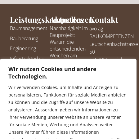
Leistungskompetenzen
Aktuelles
Kontakt
Baumanagement
Nachhaltigkeit im
avo ag –
Bauprojekt:
BAUKOMPETENZEN
Bauberatung
Warum die
Leutschenbachstrasse
Engineering
entscheidenden
50
Weichen am
Infrastrukturbau
CH 8050 Zürich
Anfang gestellt
+41 58 255 05 70
Wir nutzen Cookies und andere
Projektentwicklung
werden
info@avoag.com
Technologien.
Lehrgerüstbau/Traggerüstbau
Nachhaltig bauen
ist ein «Must»
Siegel &
Wir verwenden Cookies, um Inhalte und Anzeigen zu
personalisieren, Funktionen für soziale Medien anbieten
Mit einer
Zertifizierungen
zu können und die Zugriffe auf unsere Website zu
professionellen
Zertifiziert nach
Bauleitung alles
analysieren. Ausserdem geben wir Informationen zu
ISO 9001
im Griff
Ihrer Verwendung unserer Website an unsere Partner
für soziale Medien, Werbung und Analysen weiter.
Wer ganzheitlich
Unsere Partner führen diese Informationen
bauen will,