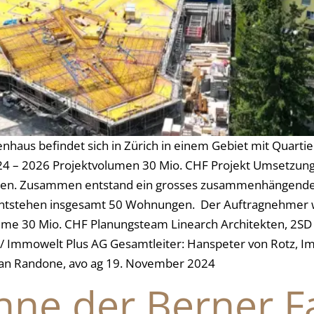
aus befindet sich in Zürich in einem Gebiet mit Quartierc
024 – 2026 Projektvolumen 30 Mio. CHF Projekt Umsetzung
rben. Zusammen entstand ein grosses zusammenhängendes
 Es entstehen insgesamt 50 Wohnungen. Der Auftragnehm
mme 30 Mio. CHF Planungsteam Linearch Architekten, 2SD
 / Immowelt Plus AG Gesamtleiter: Hanspeter von Rotz, I
rian Randone, avo ag 19. November 2024
nne der Berner 